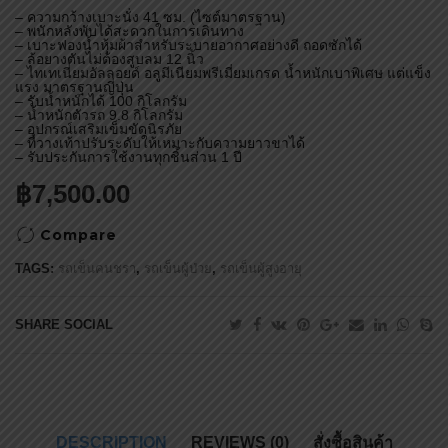
– ความกว้างเบาะนั่ง 41 ซม. (ไซต์มาตรฐาน)
– พนักหลังพับได้สะดวกในการเดินทาง
– เบาะฟองน้ำหุ้มผ้าสำหรับระบายอากาศอย่างดี ถอดซักได้
– ล้อยางตันไม่ต้องสูบลม 12 นิ้ว
– ไทเทเนี่ยมอัลลอยด์ อลูมีเนียมพรีเมี่ยมเกรด น้ำหนักเบาพิเศษ แต่แข็ง
แรง มาตรฐานญี่ปุ่น
– รับน้ำหนักได้ 100 กิโลกรัม
– น้ำหนักตัวรถ 9.8 กิโลกรัม
– อุปกรณ์เสริมเข็มขัดนิรภัย
– ที่วางเท้าปรับระดับให้เหมาะกับความยาวขาได้
– รับประกันการใช้งานทุกชิ้นส่วน 1 ปี
฿
7,500.00
Compare
TAGS:
รถเข็นคนชรา
,
รถเข็นผู้ป่วย
,
รถเข็นผู้สูงอายุ
SHARE SOCIAL
DESCRIPTION
REVIEWS (0)
สั่งซื้อสินค้า