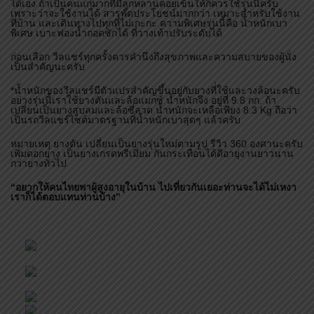
แล้วบรรทุกใส่ท้ายรถยนต์เล็กก็ได้ รถใหญ่ติดถังแก๊สก็ใส่ได้ และยังขน
สัมภาระได้อีกเพียบ มีเบรกมือสำหรับฉุกเฉิน มีกลไกมือให้คนนั่งล๊อกล้อ
ได้เอง ถ้าเป็นคนแก่มากที่มีลูกหลานคอยเข็นให้ก็ควรใช้รุ่นนี้ครับ
เพราะว่าจะใช้งานได้ สารพัดประโยชน์มากกว่า เหมาะสำหรับใช้งาน
ที่บ้าน และเดินทางไปทุกที่ไม่เกะกะ ความพิเศษรุ่นนี้คือ น้ำหนักเบา
พิเศษ เบาะฟองน้ำถอดซักได้ ที่วางเท้าปรับระดับได้
ก่อนเลือก วีลแชร์ทุกครั้งควรคำนึงถึงสุขภาพและความสบายของผู้นั่ง
เป็นสำคัญนะครับ
*น้ำหนักของวีลแชร์มีตัวแปรสำคัญขึ้นอยู่กับยางที่่ใช้และวงล้อนะครับ
อย่างรุ่นนี้เราใช้ยางตันและล้อแมกซ์ น้ำหนักจึง อยู่ที่ 9.8 กก. ถ้า
เปลี่ยนเป็นยางสูบลมและล้อซี่ลวด น้ำหนักจะเหลือเพียง 8.3 Kg ถือว่า
เป็นรถวีลแชร์ไซต์มาตรฐานที่น้ำหนักเบาสุดๆ แล้วครับ
หมายเหตุ ยางตัน เปลี่ยนเป็นยางรุ่นใหม่ตามรูป รีวิว 360 องศานะครับ
เพิ่มดอกยาง เป็นยางเกรดพรีเมี่ยม กันกระเทือนได้ดีอายุงานยาวนาน
กว่ายางทั่วไป
“อยากให้คนไทยพาผู้สูงอายุในบ้าน ไปเที่ยวกันเยอะท่านจะได้ไม่เหงา
เราก็ได้ตอบแทนท่านบ้าง”