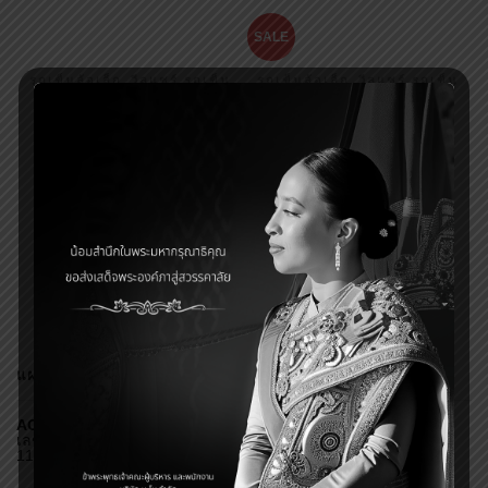
SALE
,
,
รถเข็นล้อเล็ก
วีลแชร์ รถเข็น
รถเข็นล้อเล็ก
วีลแชร์ รถเข็น
ผู้ป่วย รถเข็นคนชรา
ผู้ป่วย รถเข็นคนชรา
WHEELCHAIR PATIENTS
รถเข็นผู้สูงอายุอลูมีเนียมอัล
รถเข็นผู้ป่วยและคนชรา รุ่น
ลอยด์ ล้อ 16 นิ้ว รุ่น MG-
WP 105
ROSE
AGESUP
AGESUP
฿
5,500.00
฿
5,900.00
฿
5,300.00
แผนที่
AGESUP โชว์รูมของเรา
เลขที่ 17 ซอย สามัคคี 58/8 อำเภอ เมืองนนทบุรี จังหวัดนนทบุรี