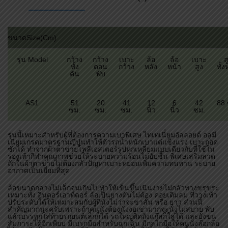
ขนาดSize(cm)
รุ่น Model
กว้าง
กว้าง
เบาะ
ล้อ
ล้อ
เบาะ
ส
ทั้ง
ตอน
กว้าง
หลัง
หน้า
สูง
ทั้
คัน
พับ
AS1
51
20
41
12
6
42
88 
ซม.
ซม.
ซม.
นิ้ว
นิ้ว
ซม.
รุ่นนี้เหมาะสำหรับผู้ที่ต้องการความเบาพิเศษ ไทเทเนี่่ยมอัลลอยด์ อลูมี
เนียมเกรดมาตรฐานญี่ปุ่นทำให้ตัวรถน้ำหนักเบาแต่แข็งแรง เบาะถอด
ซักได้ ทำจากผ้าตาข่ายโพลีเอสเตอร์รูปหกเหลี่ยมแบบเดียวกับที่ใช้ใน
รองเท้ากีฬาคุณภาพช่วยให้ระบายความร้อนไม่อับชื้น พิเศษเสริมลวด
ถักในผ้าตาข่ายไม่ต้องกลัวปัญหาเบาะหย่อนเพิ่มความทนทาน ระบาย
อากาศเป็นเยี่ยมที่สุด
ล้อขนาดกลางไม่เล็กจนเกินไปทำให้เข็นขึ้นเนินง่ายไม่กลัวทางขรุขระ
เหมาะทั้ง อินดอร์เอาท์ดอร์ ล้อเป็นยางตันไม่ต้อง คอยเติมลม ที่วางเท้า
ปรับระดับได้ให้เหมาะสมกับผู้ที่นั่งไม่ว่าจะขาสั้น หรือ ยาว ส่วนนี้
สำคัญมากนะครับเพราะถ้าคนนั่งต้องนั่งงอเข่ามากจะนั่งไม่สบาย พับ