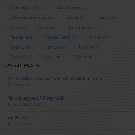
เข็มขัดพยุงตัวผู้สูงอายุ
เข็มขัดรัดตัวผู้ป่วย
เครื่องพ่นละอองยาแบบพกพา
เตียงคนชรา
เตียงคนแก่
เตียงคนไข้
เตียงผู้ป่วย
เตียงผู้ป่วยคนชรา
โต๊ะคร่อมเตียง
โต๊ะคร่อมเตียงผู้ป่วย
โต๊ะทานข้าว
โต๊ะทานอาหาร
ไม้ค้ำยันศอก
ไม้เท้าคนแก่
ไม้เท้าค้ำยืน
ไม้เท้าผู้ป่วย
ไม้เท้าหัดเดิน
LATEST POSTS
10 ประโยชน์ของการออกกำลังกายสำหรับผู้เป็นเบาหวาน
June 21, 2018
วิธีการดูแลผู้สูงอายุให้มีสุขภาพที่ดี
November 19, 2017
สวัสดีชาวโลก – -‘
June 11, 2017