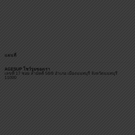
แผนที่
AGESUP โชว์รูมของเรา
เลขที่ 17 ซอย สามัคคี 58/8 อำเภอ เมืองนนทบุรี จังหวัดนนทบุรี
11000