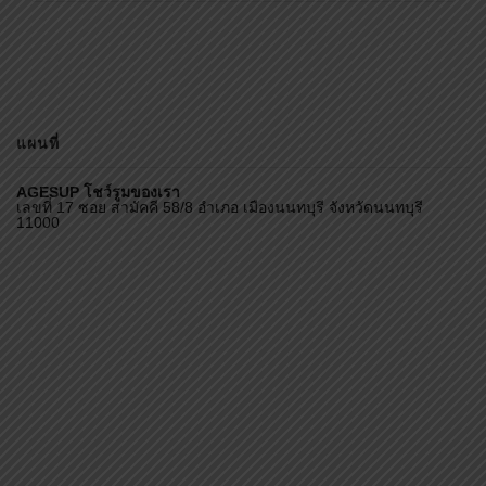
แผนที่
AGESUP โชว์รูมของเรา
เลขที่ 17 ซอย สามัคคี 58/8 อำเภอ เมืองนนทบุรี จังหวัดนนทบุรี
11000