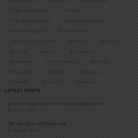
อะไหล่ล้อรถเข็น
เก้าอี้นั่งถ่าย
เก้าอี้นั่งถ่ายพับได้
เก้าอี้นั่งถ่ายอเนกประสงค์
เก้าอี้อาบน้ำ
เก้าอี้อาบน้ำอเนกประสงค์
เก้าอ้นั่งถ่ายเอนกประสงค์
เข็มขัดพยุงตัวผู้สูงอายุ
เข็มขัดรัดตัวผู้ป่วย
เครื่องพ่นละอองยาแบบพกพา
เตียงคนชรา
เตียงคนแก่
เตียงคนไข้
เตียงผู้ป่วย
เตียงผู้ป่วยคนชรา
โต๊ะคร่อมเตียง
โต๊ะคร่อมเตียงผู้ป่วย
โต๊ะทานข้าว
โต๊ะทานอาหาร
ไม้ค้ำยันศอก
ไม้เท้าคนแก่
ไม้เท้าค้ำยืน
ไม้เท้าผู้ป่วย
ไม้เท้าหัดเดิน
LATEST POSTS
10 ประโยชน์ของการออกกำลังกายสำหรับผู้เป็นเบาหวาน
June 21, 2018
วิธีการดูแลผู้สูงอายุให้มีสุขภาพที่ดี
November 19, 2017