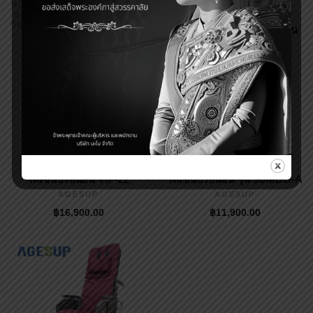
,
,
ROLLATOR WALKER
รถเข็น
รถเข็นปรับนอน
วีลแชร์ รถ
,
,
ล้อเล็ก
เครื่องยกย้ายตัวผู้ป่วย
เข็นผู้ป่วย รถเข็นคนชรา
วีลแชร์ รถเข็นผู้ป่วย รถเข็นคน
รถเข็นปรับนอน KARMA รุ่น
ชรา
MVP 502
รถเข็นช่วยพยุงเดิน BT-53
AGESUP
SILVER
฿
28,800.00
AGESUP
฿
5,900.00
,
,
รถเข็นปรับนอน
รถเข็นล้อ
รถเข็นปรับนอน
วีลแชร์ รถ
,
ใหญ่
รถเข็นสปอร์ตวีลแชร์
เข็นผู้ป่วย รถเข็นคนชรา
รถเข็นปรับนอน VIP-22
รถเข็นปรับนอน รุ่น JUMBO-A
AGESUP
AGESUP
฿
16,900.00
฿
11,900.00