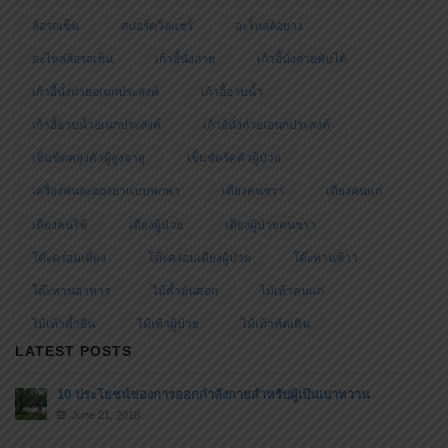
ล้อรถเข็น
สปอร์ตวีลแชร์
อะไหล่ล้อยาง
อะไหล่ล้อรถเข็น
เก้าอี้นั่งถ่าย
เก้าอี้นั่งถ่ายพับได้
เก้าอี้นั่งถ่ายอเนกประสงค์
เก้าอี้อาบน้ำ
เก้าอี้อาบน้ำอเนกประสงค์
เก้าอ้นั่งถ่ายเอนกประสงค์
เข็มขัดพยุงตัวผู้สูงอายุ
เข็มขัดรัดตัวผู้ป่วย
เครื่องพ่นละอองยาแบบพกพา
เตียงคนชรา
เตียงคนแก่
เตียงคนไข้
เตียงผู้ป่วย
เตียงผู้ป่วยคนชรา
โต๊ะคร่อมเตียง
โต๊ะคร่อมเตียงผู้ป่วย
โต๊ะทานข้าว
โต๊ะทานอาหาร
ไม้ค้ำยันศอก
ไม้เท้าคนแก่
ไม้เท้าค้ำยืน
ไม้เท้าผู้ป่วย
ไม้เท้าหัดเดิน
LATEST POSTS
10 ประโยชน์ของการออกกำลังกายสำหรับผู้เป็นเบาหวาน
June 21, 2018