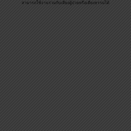
① จุกปล่อยลม CPR
เป็นจุกลมสำหรับปล่อยลมในลอนออกในกรณีฉุกเฉิน ใช้งานได้ด้วย
การดึงแถบแผ่นพลาสติกที่ถูกออกแบบให้มีสีแดงเด่นชัดออก
② ปลอกเก็บลม CPC
สามารถเก็บลมในเครื่องปั้มลมได้ แม้ตัวเครื่องจะไม่มีการใช้งาน