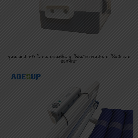
ตัวปั้มสามารถแขวนกับขอบเตียงหรือหัวท้ายเตียงที่นอนผู้ป่วยได้
Related Products
SALE
อุปกรณ์สำหรับผู้สูงอายุ
อุปกรณ์สำหรับผู้สูงอายุ
อุปกรณ์เสริม
อุปกรณ์เสริม
กระเป๋าสำหรับใช้ใส่เครื่องวัด
ที่รองหัวสำหรับรถเข็นคนชรา
ออกซิเจนปลายนิ้ว
รุ่น FILO-R01