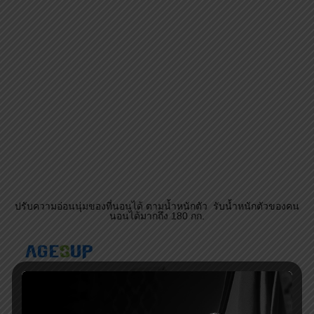
สินค้าในชุดจะประกอบไปด้วย : เตียงลม, ปั้มลม ผ้าปูเตียงกั้นเปื้อน, ผ้า
ปูเตียงสำรอง และกาวสำหรับซ่อมลอนลม