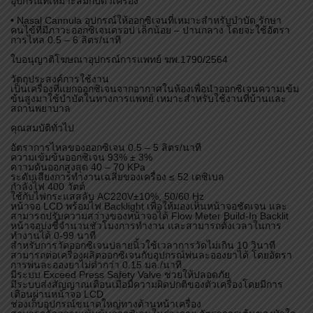
อุปกรณ์ที่เหมาะสมกับตัวเครื่อง
• Nasal Cannula อุปกรณ์ให้ออกซิเจนที่เหมาะสำหรับบำบัด รักษา
คนไข้ที่มีภาวะออกซิเจนดรอป เล็กน้อย – ปานกลาง โดยจะใช้อัตรา
การไหล 0.5 – 6 ลิตร/นาที
ใบอนุญาติโฆษณาอุปกรณ์การแพทย์ ฆพ.1790/2564
วัตถุประสงค์การใช้งาน
เป็นเครื่องที่แยกออกซิเจนจากอากาศในห้องเพื่อนำออกซิเจนความเข้ม
ข้นสูงมาใช้บำบัดในทางการแพทย์ เหมาะสำหรับใช้งานที่บ้านและ
สถานพยาบาล
คุณสมบัติทั่วไป
อัตราการไหลของออกซิเจน 0.5 – 5 ลิตร/นาที
ความเข้มข้นออกซิเจน 93% ± 3%
ความดันออกสูงสุด 40 – 70 KPa
ระดับเสียงการทำงานเฉลี่ยของเครื่อง ≤ 52 เดซิเบล
กำลังไฟ 400 วัตต์
ใช้กับไฟกระแสสลับ AC220V±10%, 50/60 Hz
หน้าจอ LCD พร้อมไฟ Backlight เพื่อให้มองเห็นหน้าจอชัดเจน และ
สามารถปรับความสว่างของหน้าจอได้ Flow Meter Build-In Backlit
หน้าจอบ่งชี้จำนวนชั่วโมงการทำงาน และสามารถตั้งเวลาในการ
ทำงานได้ 0-99 นาที
สำหรับการวัดออกซิเจนปลายนิ้วใช้เวลาการวัดไม่เกิน 10 วินาที
สามารถต่อเครื่องผลิตออกซิเจนกับอุปกรณ์พ่นละอองยาได้ โดยอัตรา
การพ่นละอองยาไม่ต่ำกว่า 0.15 มล./นาที
มีระบบ Exceed Press Safety Valve ช่วยให้ปลอดภัย
มีระบบส่งสัญญาณเตือนเมื่อมีความผิดปกติของตัวเครื่องโดยมีการ
เตือนผ่านหน้าจอ LCD
ช่องเก็บอุปกรณ์ขนาดใหญ่ทางด้านหน้าเครื่อง