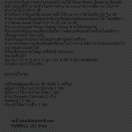
สามารถปรับความสว่างของหน้าจอได้ Flow Meter Build-In Backlit
หน้าจอบ่งชี้จำนวนชั่วโมงการทำงาน และสามารถตั้งเวลาในการ
ทำงานได้ 0-99 นาที
สำหรับการวัดออกซิเจนปลายนิ้วใช้เวลาการวัดไม่เกิน 10 วินาที
สามารถต่อเครื่องผลิตออกซิเจนกับอุปกรณ์พ่นละอองยาได้ โดยอัตรา
การพ่นละอองยาไม่ต่ำกว่า 0.15 มล./นาที
มีระบบ Exceed Press Safety Valve ช่วยให้ปลอดภัย
มีระบบส่งสัญญาณเตือนเมื่อมีความผิดปกติของตัวเครื่องโดยมีการ
เตือนผ่านหน้าจอ LCD
ช่องเก็บอุปกรณ์ขนาดใหญ่ทางด้านหน้าเครื่อง
สามารถวัดความเข้มข้นออกซิเจนในร่างกาย อัตราการเต้นของหัวใจ
และพ่นละอองยาได้
มีล้อเลื่อนขนาดใหญ่ เคลื่อนย้ายสะดวก
ขนาดสินค้า
ขนาด ( กว้าง X ยาว X สูง ) 21 X 50 X 64 เซนติเมตร
น้ำหนัก 16.5 กิโลกรัม
อุปกรณ์ในชุด
เครื่องผลิตออกซิเจน 9F-5AW 1 เครื่อง
คู่มือการใช้งานภาษาอังกฤษ 1 ชุด
คู่มือการใช้งานภาษาไทย 1 ชุด
สาย Oxygen Cannula 1 เส้น
ชุดพ่นยา 1 ชุด
กระปุกให้ความชื้น 1 ชุด