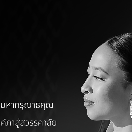
FACEBOOK
Tel : 092-5177784
cebook / Agesup